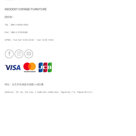
NEODOXY VINTAGE FURNITURE
|預約制｜
TEL：886-2-6609-0500
FAX：886-2-27005086
OPEN：Tue-Sat 12:30-20:00 ．Sun 12:30-19:00
地址：台北市內湖區內湖路123號2樓
Address：2F., No. 123, Sec. 1, Neihu Rd., Neihu Dist., Taipei City 114 , Taiwan (R.O.C.)