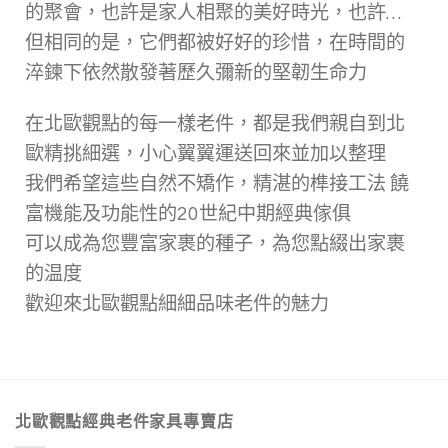
的聚會，也許是家人相聚的美好時光，也許…
但相同的是，它們都被好好的珍惜，在時間的
淬鍊下依然散發著歷久彌新的堅韌生命力
在北歐觀點的每一樣老件，都是我們親自到北
歐精挑細選，小心翼翼運送回來並加以整理
我們希望這些自然不矯作，精湛的榫接工法 饒
富機能及功能性的20世紀中期經典傢俱
可以成為您豐富家裹的種子，為您點綴出家裹
的温度
歡迎來北歐觀點細細品味老件的魅力
北歐觀點經典老件家具專賣店