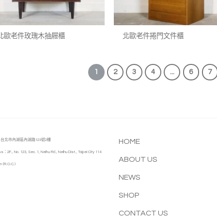
+
+
北歐老件玫瑰木抽屜櫃
北歐老件捲門文件櫃
1
2
3
4
...
6
7
台北市內湖區內湖路123號2樓
HOME
s：2F., No. 123, Sec. 1, Neihu Rd., Neihu Dist., Taipei City 114
ABOUT US
n (R.O.C.)
NEWS
SHOP
CONTACT US