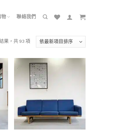
購物
聯絡我們
依
項結果，共 93 項
最
新
項
目
加入
加入
排
我的
我的
收藏
收藏
序
+