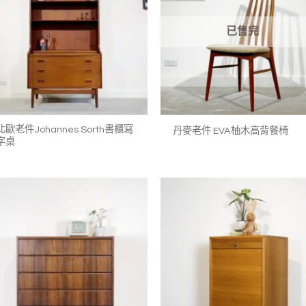
收藏
已售完
+
+
北歐老件Johannes Sorth書櫃寫
丹麥老件 EVA柚木高背餐椅
字桌
加入
我的
收藏