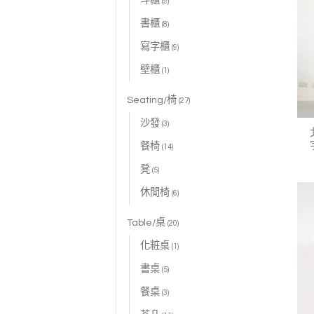
斗櫃
(9)
書櫃
(8)
寫字櫃
(9)
壁櫃
(1)
Seating/椅
(27)
沙發
(3)
餐椅
(14)
凳
(5)
休閒椅
(6)
Table/桌
(20)
化粧桌
(1)
書桌
(5)
餐桌
(3)