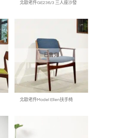
北歐老件GE236/3 三人座沙發
加入
加入
我的
我的
收藏
收藏
已售完
+
北歐老件Model Ellen扶手椅
加入
加入
我的
我的