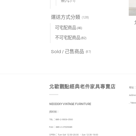
茶几
(11)
運送方式分類
(128)
可宅配商品
(46)
不可宅配商品
(82)
Sold / 己售商品
(87)
北歐觀點經典老件家具專賣店
地址：
Addres
, Taiwa
NEODOXY VINTAGE FURNITURE
|預約制｜
TEL：886-2-6609-0500
FAX：886-2-27005086
OPEN：Tue-Sat 12:30-20:00 ．Sun 12:30-19:00