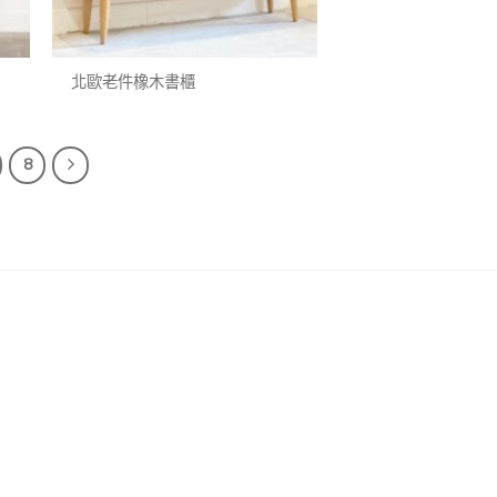
+
北歐老件橡木書櫃
8