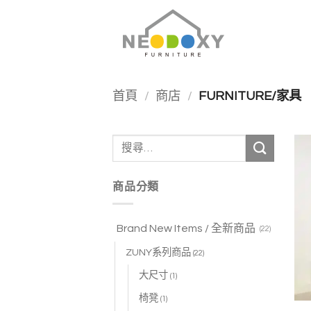
Skip
to
content
首頁
/
商店
/
FURNITURE/家具
搜
尋
關
商品分類
鍵
字:
Brand New Items / 全新商品
(22)
ZUNY系列商品
(22)
大尺寸
(1)
椅凳
(1)