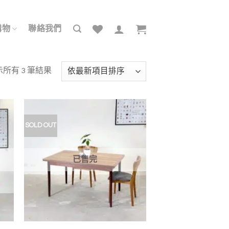
購物
聯絡我們
依
所有 3 筆結果
最
新
項
目
SOLD OUT
加入
加入
排
我的
我的
收藏
收藏
序
已售完
+