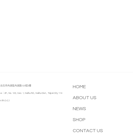
台北市內湖區內湖路123號2樓
HOME
s：2F., No. 123, Sec. 1, Neihu Rd., Neihu Dist., Taipei City 114
ABOUT US
n (R.O.C.)
NEWS
SHOP
CONTACT US