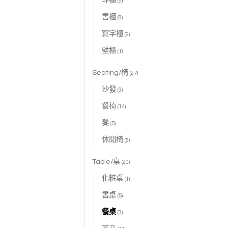
斗櫃
(9)
書櫃
(8)
寫字櫃
(9)
壁櫃
(1)
Seating/椅
(27)
沙發
(3)
餐椅
(14)
凳
(5)
休閒椅
(6)
Table/桌
(20)
化粧桌
(1)
書桌
(5)
餐桌
(3)