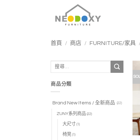
Skip
to
content
首頁
/
商店
/
FURNITURE/家具
搜
尋
SO
關
商品分類
鍵
字:
Brand New Items / 全新商品
(22)
ZUNY系列商品
(22)
大尺寸
(1)
椅凳
(1)