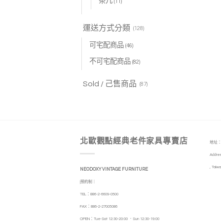
茶几
(11)
運送方式分類
(128)
可宅配商品
(46)
不可宅配商品
(82)
Sold / 己售商品
(87)
北歐觀點經典老件家具專賣店
地址：
Addres
, Taiwa
NEODOXY VINTAGE FURNITURE
|預約制｜
TEL：886-2-6609-0500
FAX：886-2-27005086
OPEN：Tue-Sat 12:30-20:00 ．Sun 12:30-19:00