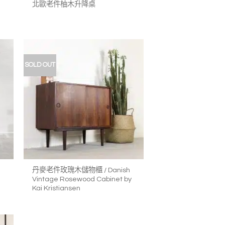
北歐老件柚木升降桌
SOLD OUT
加入
加入
我的
我的
收藏
收藏
+
丹麥老件玫瑰木儲物櫃 / Danish
Vintage Rosewood Cabinet by
Kai Kristiansen