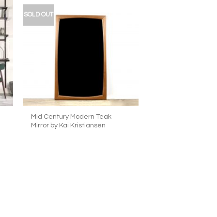
SOLD OUT
加入
加入
我的
我的
收藏
收藏
+
Mid Century Modern Teak
Mirror by Kai Kristiansen