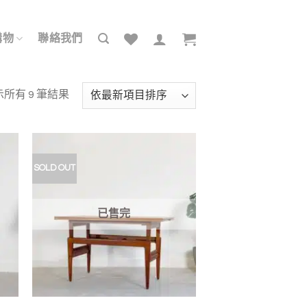
購物
聯絡我們
依
所有 9 筆結果
最
新
項
目
SOLD OUT
加入
加入
排
我的
我的
收藏
收藏
序
已售完
+