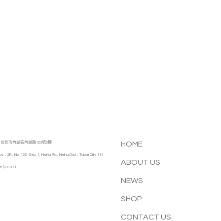
台北市內湖區內湖路123號2樓
HOME
s：2F., No. 123, Sec. 1, Neihu Rd., Neihu Dist., Taipei City 114
ABOUT US
n (R.O.C.)
NEWS
SHOP
CONTACT US