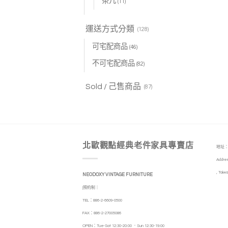
茶几
(11)
運送方式分類
(128)
可宅配商品
(46)
不可宅配商品
(82)
Sold / 己售商品
(87)
北歐觀點經典老件家具專賣店
地址：
Addres
, Taiwa
NEODOXY VINTAGE FURNITURE
|預約制｜
TEL：886-2-6609-0500
FAX：886-2-27005086
OPEN：Tue-Sat 12:30-20:00 ．Sun 12:30-19:00