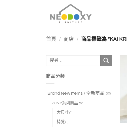
Skip
to
content
首頁
/
商店
/
商品標籤為 “KAI KRI
搜
尋
關
商品分類
鍵
字:
Brand New Items / 全新商品
(22)
ZUNY系列商品
(22)
大尺寸
(1)
椅凳
(1)