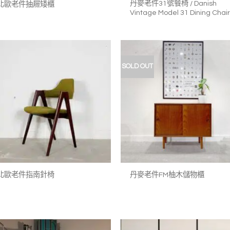
丹麥老件31號餐椅 / Danish
北歐老件抽屜矮櫃
Vintage Model 31 Dining Chair
SOLD OUT
加入
我的
收藏
+
+
北歐老件指南針椅
丹麥老件FM柚木儲物櫃