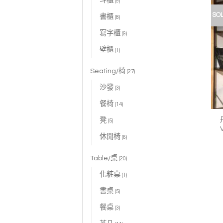
斗櫃
(9)
SO
書櫃
(8)
寫字櫃
(9)
壁櫃
(1)
Seating/椅
(27)
沙發
(3)
餐椅
(14)
凳
(5)
休閒椅
(6)
Table/桌
(20)
化粧桌
(1)
書桌
(5)
餐桌
(3)