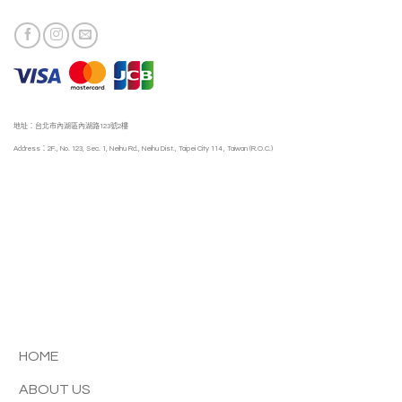
地址：台北市內湖區內湖路123號2樓
Address：2F., No. 123, Sec. 1, Neihu Rd., Neihu Dist., Taipei City 114 , Taiwan (R.O.C.)
HOME
ABOUT US