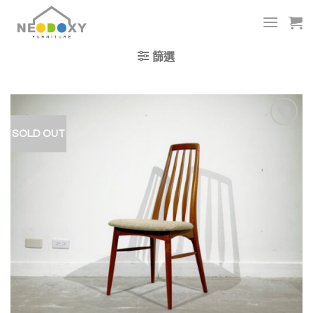
Skip
to
content
篩選
SOLD OUT
加入
我的
收藏