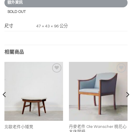
額外資訊
SOLD OUT
尺寸
47 × 43 × 96 公分
相關商品
加入
加入
我的
我的
收藏
收藏
丹麥老件 Ole Wanscher 桃花心
北歐老件小矮凳
木休閒椅