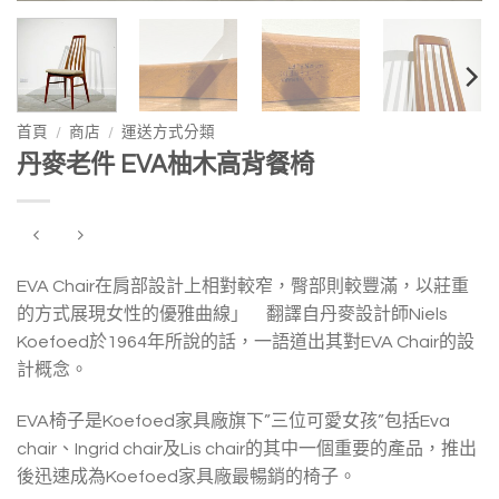
首頁
/
商店
/
運送方式分類
丹麥老件 EVA柚木高背餐椅
EVA Chair在肩部設計上相對較窄，臀部則較豐滿，以莊重
的方式展現女性的優雅曲線」 翻譯自丹麥設計師Niels
Koefoed於1964年所說的話，一語道出其對EVA Chair的設
計概念。
EVA椅子是Koefoed家具廠旗下”三位可愛女孩”包括Eva
chair、Ingrid chair及Lis chair的其中一個重要的產品，推出
後迅速成為Koefoed家具廠最暢銷的椅子。