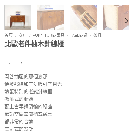
首頁
/
商店
/
FURNITURE/家具
/
TABLE/桌
/
茶几
北歐老件柚木針線櫃
開啓抽屜的那個剎那
便被那榫卯工法吸引了目光
這張特別的老式針線櫃
懸吊式的櫃體
配上古早銅製輪的腳座
無論當做玄關櫃或邊桌
都非常的合適
美背式的設計