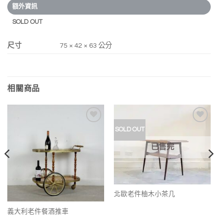
額外資訊
SOLD OUT
尺寸
75 × 42 × 63 公分
相關商品
加入
加入
SOLD OUT
我的
我的
收藏
收藏
已售完
北歐老件柚木小茶几
義大利老件餐酒推車