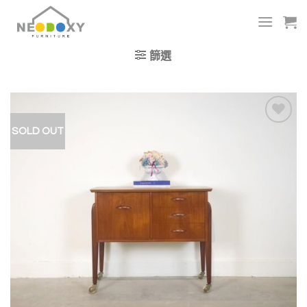
Skip
to
content
篩選
SOLD OUT
加入
我的
收藏