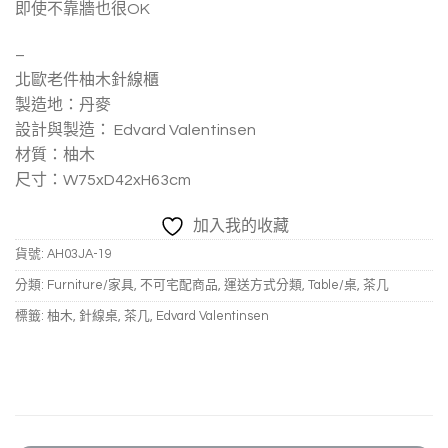
即使不靠牆也很OK
–
北歐老件柚木針線櫃
製造地：丹麥
設計與製造： Edvard Valentinsen
材質：柚木
尺寸：W75xD42xH63cm
加入我的收藏
貨號:
AH03JA-19
分類:
Furniture/家具
,
不可宅配商品
,
運送方式分類
,
Table/桌
,
茶几
標籤:
柚木
,
針線桌
,
茶几
,
Edvard Valentinsen