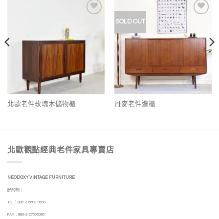
加入
加入
SOLD OUT
我的
我的
收藏
收藏
北歐老件玫瑰木儲物櫃
丹麥老件邊櫃
北歐觀點經典老件家具專賣店
NEODOXY VINTAGE FURNITURE
|預約制｜
TEL：886-2-6609-0500
FAX：886-2-27005086