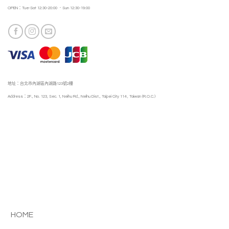
OPEN：Tue-Sat 12:30-20:00 ．Sun 12:30-19:00
地址：台北市內湖區內湖路123號2樓
Address：2F., No. 123, Sec. 1, Neihu Rd., Neihu Dist., Taipei City 114 , Taiwan (R.O.C.)
HOME