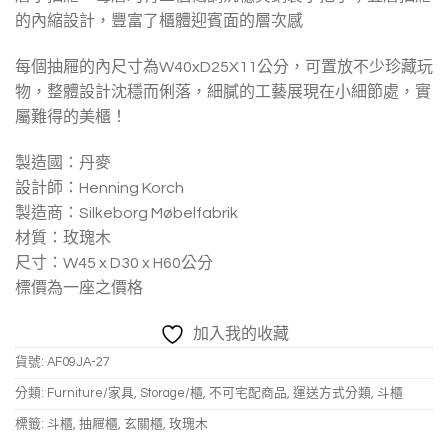
的內縮設計，豐富了櫃體迎賓面的層次感
每個抽屜的內尺寸為W40xD25X11公分，可置放不少珍藏玩
物，整體設計沈穩而俐落，細膩的工藝展現在小細節處，實
屬難得的美櫃！
製造國：丹麥
設計師：Henning Korch
製造商：Silkeborg Møbelfabrik
材質：玫瑰木
尺寸：W45 x D30 x H60公分
標價為一座之價格
加入我的收藏
貨號:
AF09JA-27
分類:
Furniture/家具
,
Storage/櫃
,
不可宅配商品
,
運送方式分類
,
斗櫃
標籤:
斗櫃
,
抽屜櫃
,
玄關櫃
,
玫瑰木