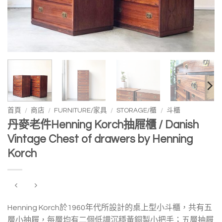
首頁
/
商店
/
FURNITURE/家具
/
STORAGE/櫃
/
斗櫃
丹麥老件Henning Korch抽屜櫃 / Danish
Vintage Chest of drawers by Henning
Korch
Henning Korch於1960年代所設計的桌上型小斗櫃，共有五
層小抽屜，每層均有二個低調沉穩黃銅製小把手；五層抽屜