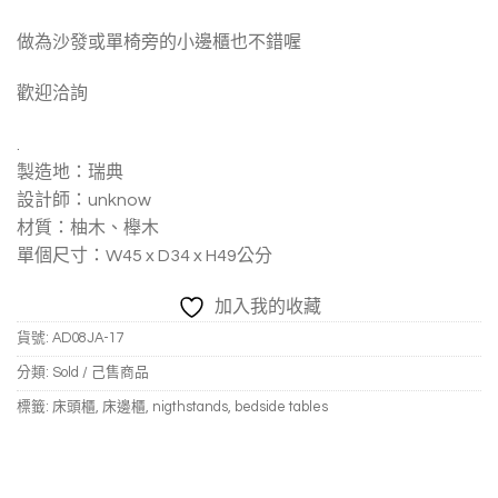
做為沙發或單椅旁的小邊櫃也不錯喔
歡迎洽詢
.
製造地：瑞典
設計師：unknow
材質：柚木、櫸木
單個尺寸：W45 x D34 x H49公分
加入我的收藏
貨號:
AD08JA-17
分類:
Sold / 己售商品
標籤:
床頭櫃
,
床邊櫃
,
nigthstands
,
bedside tables