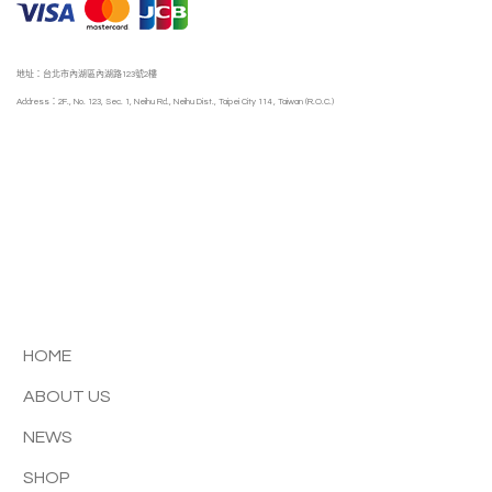
地址：台北市內湖區內湖路123號2樓
Address：2F., No. 123, Sec. 1, Neihu Rd., Neihu Dist., Taipei City 114 , Taiwan (R.O.C.)
HOME
ABOUT US
NEWS
SHOP