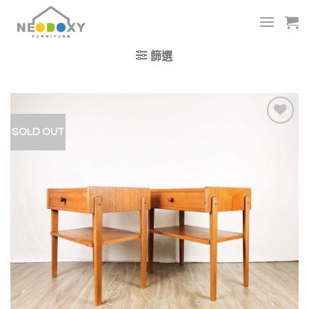
Skip
to
content
篩選
SOLD OUT
加入
我的
收藏