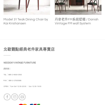
Model 31 Teak Dining Chair by
丹麥老件FM系統壁櫃 / Danish
Kai Kristiansen
Vintage FM wall System
北歐觀點經典老件家具專賣店
NEODOXY VINTAGE FURNITURE
|預約制｜
TEL：886-2-6609-0500
FAX：886-2-27005086
OPEN：Tue-Sat 12:30-20:00 ．Sun 12:30-19:00