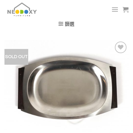
Skip
to
content
篩選
SOLD OUT
加入
我的
收藏