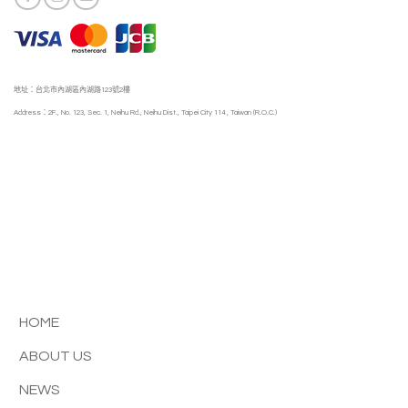
地址：台北市內湖區內湖路123號2樓
Address：2F., No. 123, Sec. 1, Neihu Rd., Neihu Dist., Taipei City 114 , Taiwan (R.O.C.)
HOME
ABOUT US
NEWS