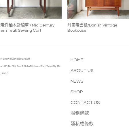
+
+
老件柚木針線車 / Mid Century
丹麥老書櫃/Danish Vintage
ern Teak Sewing Cart
Bookcase
台北市內湖區內湖路123號2樓
HOME
s：2F., No. 123, Sec. 1, Neihu Rd., Neihu Dist., Taipei City 114
ABOUT US
n (R.O.C.)
NEWS
SHOP
CONTACT US
服務條款
隱私權條款