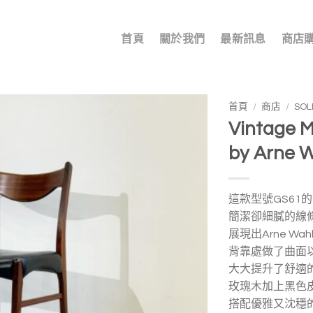
首頁
關於我們
最新訊息
商店
首頁
/
商店
/
SO
Vintage M
加入
by Arne W
我的
收藏
這款型號GS61
簡潔卻細膩的線
展現出Arne Wah
背靠處做了曲面
大大提升了舒適
玫瑰木加上黑色
搭配優雅又沈穩