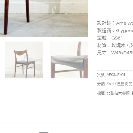
設計師：Arne Wahl
製造商：Glygore S
型號：GS61
材質：玫瑰木 / 
尺寸：W48xD45xH
貨號:
AF03JE-04
分類:
Sold / 己售商品
標籤:
北歐柚木餐椅
,