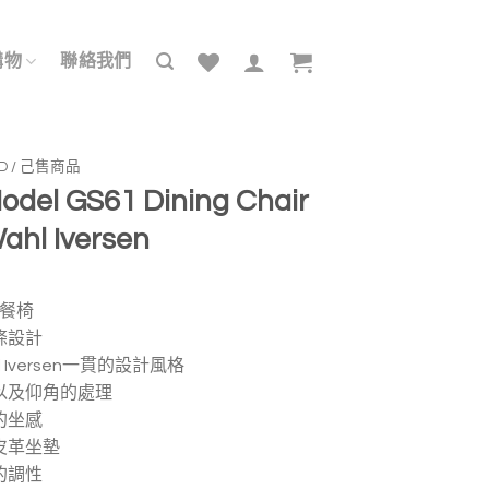
購物
聯絡我們
LD / 己售商品
odel GS61 Dining Chair
ahl Iversen
的餐椅
條設計
l Iversen一貫的設計風格
以及仰角的處理
的坐感
皮革坐墊
的調性