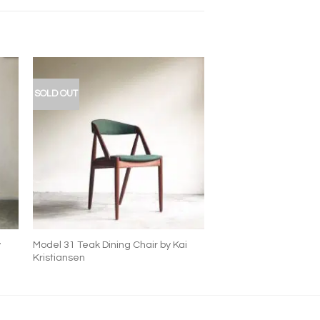
SOLD OUT
入
加入
的
我的
藏
收藏
+
y
Model 31 Teak Dining Chair by Kai
Kristiansen