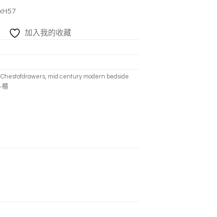
H57
加入我的收藏
,
Chestofdrawers
,
mid century modern bedside
斗櫃