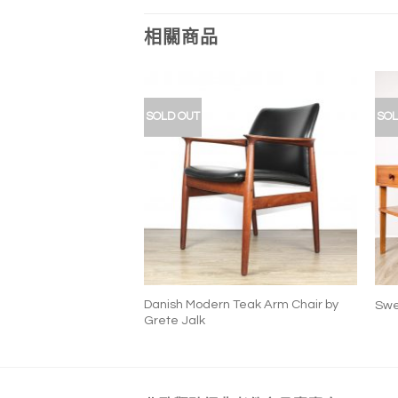
相關商品
SOLD OUT
SOL
加入
加入
我的
我的
收藏
收藏
+
GS61 Dining Chair by
Danish Modern Teak Arm Chair by
Swe
rsen
Grete Jalk