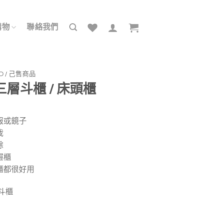
購物
聯絡我們
LD / 己售商品
層斗櫃 / 床頭櫃
報或鏡子
栽
餘
屜櫃
櫃都很好用
斗櫃