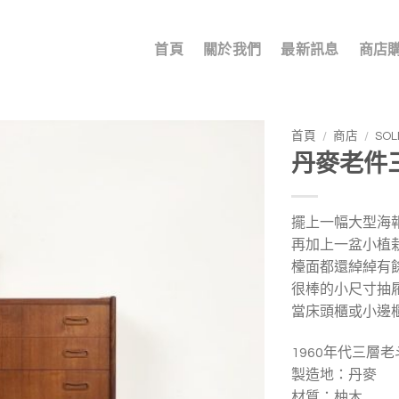
首頁
關於我們
最新訊息
商店
首頁
/
商店
/
SO
丹麥老件三
加入
我的
收藏
擺上一幅大型海
再加上一盆小植
檯面都還綽綽有
很棒的小尺寸抽
當床頭櫃或小邊
1960年代三層老
製造地：丹麥
材質：柚木