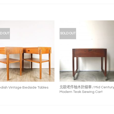
D OUT
SOLD OUT
加入
加
我的
我
收藏
收
+
+
北歐老件柚木針線車 / Mid Centur
dish Vintage Bedside Tables
Modern Teak Sewing Cart