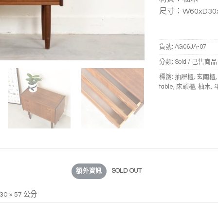
尺寸：W60xD30x
貨號:
AG06JA-07
分類:
Sold / 己售商品
標籤:
抽屜櫃
,
玄關櫃
table
,
床頭櫃
,
柚木
,
額外資訊
SOLD OUT
 30 × 57 公分