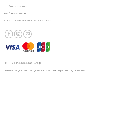
TEL：886-2-6609-0500
FAX：886-2-27005086
OPEN：Tue-Sat 12:30-20:00 ．Sun 12:30-19:00
地址：台北市內湖區內湖路123號2樓
Address：2F., No. 123, Sec. 1, Neihu Rd., Neihu Dist., Taipei City 114 , Taiwan (R.O.C.)