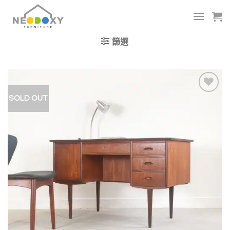
Skip
to
content
篩選
SOLD OUT
加入
我的
收藏