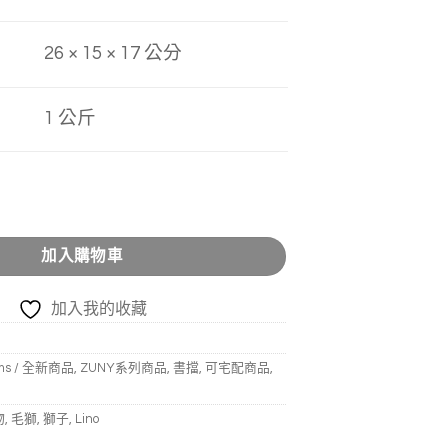
26 × 15 × 17
公分
1 公斤
 書擋 數量
加入購物車
加入我的收藏
ems / 全新商品
,
ZUNY系列商品
,
書擋
,
可宅配商品
,
物
,
毛獅
,
獅子
,
Lino