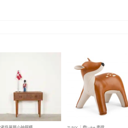
加入
加
我的
我
收藏
收
+
+
歐老件單層小抽屜櫃
ZUNY ｜鹿Luke 書擋