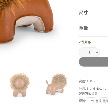
尺寸
重量
2 件庫存
ZUNY ｜毛獅Lino
貨號:
AF03ZU-8
分類:
Brand New It
運送方式分類
標籤:
Zuny
,
書擋
,
動