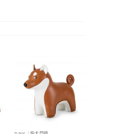
入
加入
的
我的
藏
收藏
+
ZUNY ｜柴犬 門擋