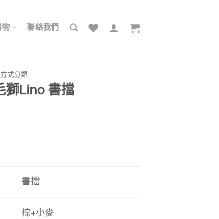
購物
聯絡我們
送方式分類
毛獅Lino 書擋
書擋
棕+小麥