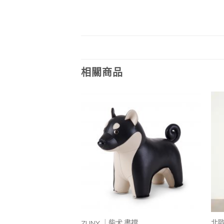
相關商品
加入
加入
我的
我的
收藏
收藏
+
lo 書擋
ZUNY ｜柴犬 書擋
北