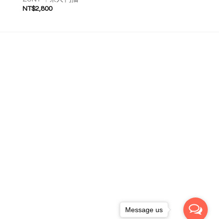
NT$
2,800
Message us