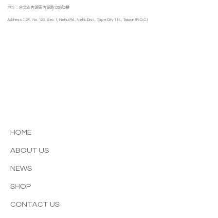
地址：台北市內湖區內湖路123號2樓
Address：2F., No. 123, Sec. 1, Neihu Rd., Neihu Dist., Taipei City 114 , Taiwan (R.O.C.)
HOME
ABOUT US
NEWS
SHOP
CONTACT US